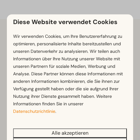
Diese Website verwendet Cookies
Wir verwenden Cookies, um Ihre Benutzererfahrung zu
WAS MAN IN HAARLEM UNTERNEHMEN KANN
optimieren, personalisierte Inhalte bereitzustellen und
Unsere Lieblingshighlights
unseren Datenverkehr zu analysieren. Wir teilen auch
Informationen über Ihre Nutzung unserer Website mit
Haarlem bietet eigentlich das Beste aus zwei Welten:
unseren Partnern für soziale Medien, Werbung und
Es wirkt gemütlich und überschaubar, aber es gibt
Analyse. Diese Partner können diese Informationen mit
unglaublich viel zu erleben. Man kann herrlich durch
anderen Informationen kombinieren, die Sie ihnen zur
die alten Gassen schlendern, sich auf eine Terrasse
Verfügung gestellt haben oder die sie aufgrund Ihrer
setzen oder einfach nur die Umgebung genießen.
Nutzung ihrer Dienste gesammelt haben. Weitere
Planen Sie einen Tagesausflug dorthin? Dann sind
Informationen finden Sie in unserer
dies drei Dinge, die Sie sich auf keinen Fall entgehen
Datenschutzrichtlinie
.
lassen sollten:
Alle akzeptieren