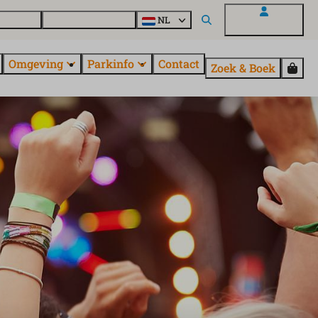
uroParcs
Ontdek alle parken
NL
Mijn EuroParcs
Omgeving
Parkinfo
Contact
Zoek & Boek