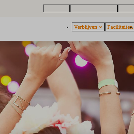
Plattegrond
Vakantiewoning kopen
Over E
Verblijven
Faciliteiten