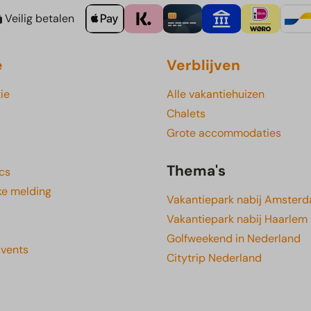
Veilig betalen
e
Verblijven
ie
Alle vakantiehuizen
Chalets
Grote accommodaties
Thema's
cs
ke melding
Vakantiepark nabij Amster
Vakantiepark nabij Haarlem
Golfweekend in Nederland
Events
Citytrip Nederland