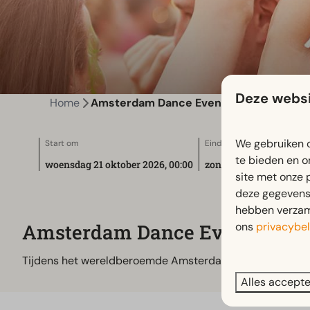
Deze websi
Home
Amsterdam Dance Event
We gebruiken c
Start om
Eindigt om
te bieden en o
woensdag 21 oktober 2026, 00:00
zondag 25 oktober 2026
site met onze 
deze gegevens 
hebben verzame
ons
privacybel
Amsterdam Dance Event
Tijdens het wereldberoemde Amsterdam Dance Event (ADE)
Alles accept