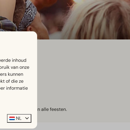
eerde inhoud
bruik van onze
ners kunnen
t of die ze
er informatie
 bij te komen van alle feesten.
NL