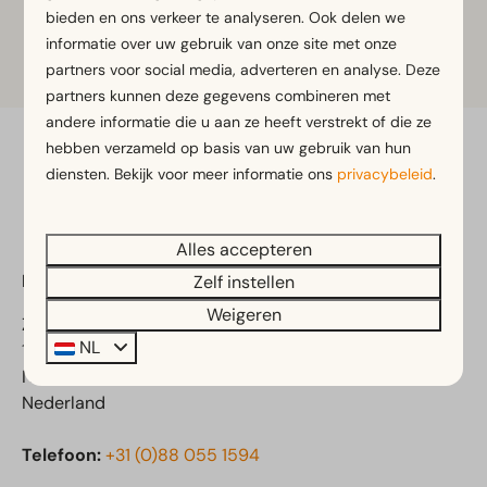
bieden en ons verkeer te analyseren. Ook delen we
Klik op de plattegrond om in te
informatie over uw gebruik van onze site met onze
zoomen
partners voor social media, adverteren en analyse. Deze
partners kunnen deze gegevens combineren met
andere informatie die u aan ze heeft verstrekt of die ze
hebben verzameld op basis van uw gebruik van hun
Veilig betalen
diensten. Bekijk voor meer informatie ons
privacybeleid
.
Alles accepteren
EuroParcs Spaarnwoude
Zelf instellen
Weigeren
Zuiderweg 2
NL
1165 NA Halfweg
Noord-Holland
Nederland
Telefoon:
+31 (0)88 055 1594