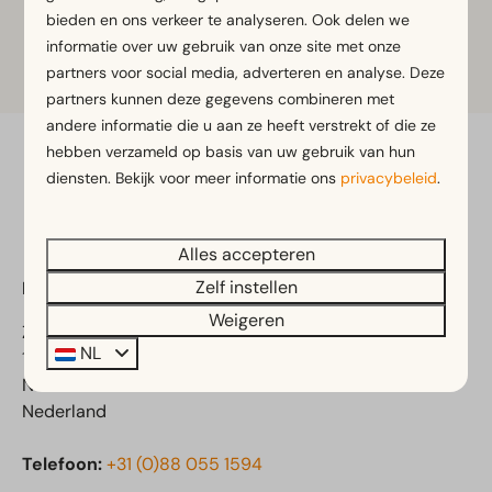
bieden en ons verkeer te analyseren. Ook delen we
informatie over uw gebruik van onze site met onze
Meer informatie
partners voor social media, adverteren en analyse. Deze
partners kunnen deze gegevens combineren met
andere informatie die u aan ze heeft verstrekt of die ze
hebben verzameld op basis van uw gebruik van hun
Veilig betalen
diensten. Bekijk voor meer informatie ons
privacybeleid
.
Alles accepteren
Zelf instellen
EuroParcs Spaarnwoude
Weigeren
Zuiderweg 2
NL
1165 NA Halfweg
Noord-Holland
Nederland
Telefoon:
+31 (0)88 055 1594