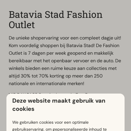
Batavia Stad Fashion
Outlet
De unieke shopervaring voor een compleet dagje uit!
Kom voordelig shoppen bij Batavia Stad! De Fashion
Outlet is 7 dagen per week geopend en makkelijk
bereikbaar met het openbaar vervoer en de auto. De
winkels bieden een ruime keuze aan collecties met
altijd 30% tot 70% korting op meer dan 250
nationale en internationale merken!
VIP DAY PASS Speciaal voor de EuroParcs gasten
Deze website maakt gebruik van
bieden we een Batavia VIP Day Pass aan die recht
cookies
geeft op 10% extra korting op de outlet prijzen bij de
deelnemende merken! Haal de flyer op bij de
We gebruiken cookies voor een optimale
receptie op het park en geniet van extra korting!
gebruikservaring, om gepersonaliseerde inhoud te