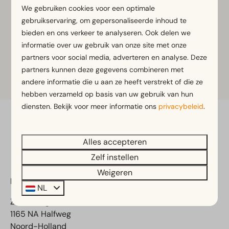
We gebruiken cookies voor een optimale
horeca met een drankje of een hapje, voordat je
gebruikservaring, om gepersonaliseerde inhoud te
weer vol energie nieuwe avonturen beleeft in de
bieden en ons verkeer te analyseren. Ook delen we
natuur van Fun Forest Amsterdam.
informatie over uw gebruik van onze site met onze
partners voor social media, adverteren en analyse. Deze
partners kunnen deze gegevens combineren met
Meer informatie
andere informatie die u aan ze heeft verstrekt of die ze
hebben verzameld op basis van uw gebruik van hun
diensten. Bekijk voor meer informatie ons
privacybeleid
.
Veilig betalen
Alles accepteren
Zelf instellen
Weigeren
EuroParcs Spaarnwoude
NL
Zuiderweg 2
1165 NA Halfweg
Noord-Holland