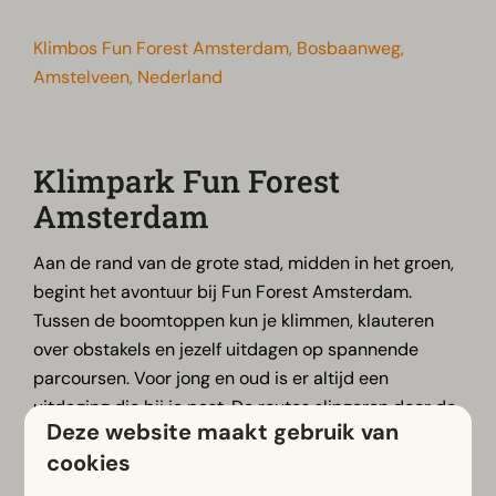
Klimbos Fun Forest Amsterdam, Bosbaanweg,
Amstelveen, Nederland
Klimpark Fun Forest
Amsterdam
Aan de rand van de grote stad, midden in het groen,
begint het avontuur bij Fun Forest Amsterdam.
Tussen de boomtoppen kun je klimmen, klauteren
over obstakels en jezelf uitdagen op spannende
parcoursen. Voor jong en oud is er altijd een
uitdaging die bij je past. De routes slingeren door de
Deze website maakt gebruik van
bomen en zorgen voor onvergetelijke momenten vol
cookies
plezier en avontuur.
Na het klimmen kun je even op adem komen bij de