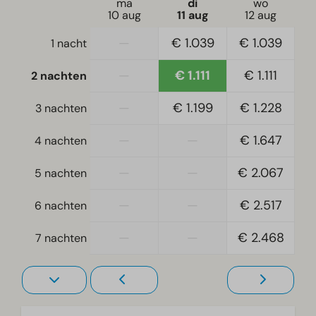
ma
di
wo
Ligging
10 aug
11 aug
12 aug
Ligging aan de buitenrand
—
€ 1.039
€ 1.039
1 nacht
Vrijstaand
—
€ 1.111
€ 1.111
2 nachten
Slaapkamer
—
€ 1.199
€ 1.228
3 nachten
Eenpersoonsbed(den): 8
Eenpersoonsdekbedden en kussens
—
—
€ 1.647
4 nachten
Slaapkamer(s) boven: 3
Slaapkamer(s) beneden: 1
—
—
€ 2.067
5 nachten
Woonkamer
—
—
€ 2.517
6 nachten
Televisie
—
—
€ 2.468
7 nachten