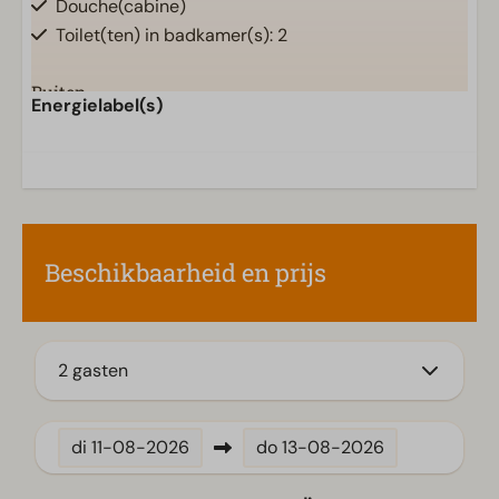
Douche(cabine)
Toilet(ten) in badkamer(s): 2
Buiten
Energielabel(s)
Parasol
Terras
Tuin
Tuinset
Beschikbaarheid en prijs
Keuken
Combimagnetron
Ingerichte keuken
Filter koffiezetapparaat
2 gasten
Koelvriescombinatie(s)
Vaatwasser(s)
di
11-08-2026
do
13-08-2026
Waterkoker