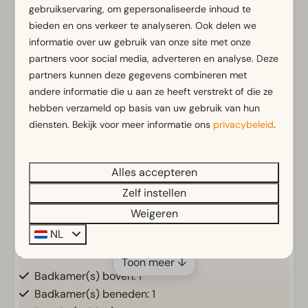
gebruikservaring, om gepersonaliseerde inhoud te
Terras aan het water met tuinset om samen
bieden en ons verkeer te analyseren. Ook delen we
te borrelen
informatie over uw gebruik van onze site met onze
partners voor social media, adverteren en analyse. Deze
partners kunnen deze gegevens combineren met
andere informatie die u aan ze heeft verstrekt of die ze
Voorzieningen
hebben verzameld op basis van uw gebruik van hun
Algemeen
diensten. Bekijk voor meer informatie ons
privacybeleid
.
Rookvrij
Gratis Wifi
Alles accepteren
Met verdieping
Zelf instellen
Parkeergelegenheid nabij vakantieverblijf
Weigeren
Vuurwerkvrij
NL
Badkamer
Toon meer ↓
Badkamer(s) boven: 1
Badkamer(s) beneden: 1