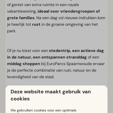
of geniet van extra ruimte in een royale
vakantiewoning,
ideaal voor vriendengroepen of
grote families
. Na een dag vol nieuwe indrukken kom
je heerlijk tot
rust
in de groene omgeving van het
park.
Of je nu kiest voor een
stedentrip, een actieve dag
in de natuur, een ontspannen stranddag
of een
middag shoppen
bij EuroParcs Spaarnwoude ervaar
je de perfecte combinatie van rust, natuur en de
levendigheid van de stad.
Deze website maakt gebruik van
Luxe en ruim interieur met architectonische
cookies
stijl
We gebruiken cookies voor een optimale
Grote living ideaal voor groepsgezelligheid